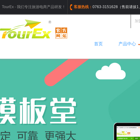
TourEx - 我们专注旅游电商产品研发！
客服热线：
0763-3151628（售前请
加
首页
产品中心