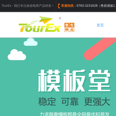
TourEx - 我们专注旅游电商产品研发！
客服热线：
0763-3151628（售前请
首页