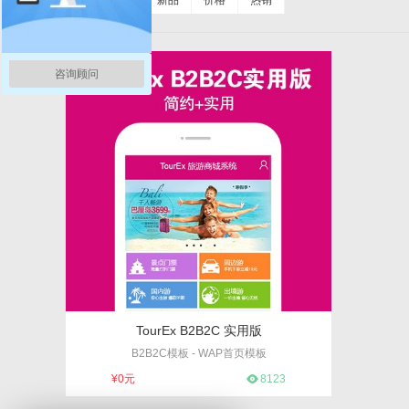
排序：
综合
新品
价格
热销
咨询顾问
TourEx B2B2C 实用版
B2B2C模板 - WAP首页模板
编号：1
¥0元
8123