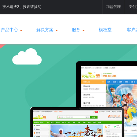
拔1、技术请拔2、投诉请拔3）
加盟代理
支付
产品中心
解决方案
服务
模板堂
客户