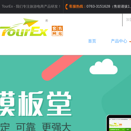
TourEx - 我们专注旅游电商产品研发！
客服热线：
0763-3151628（售前请
加
首页
产品中心