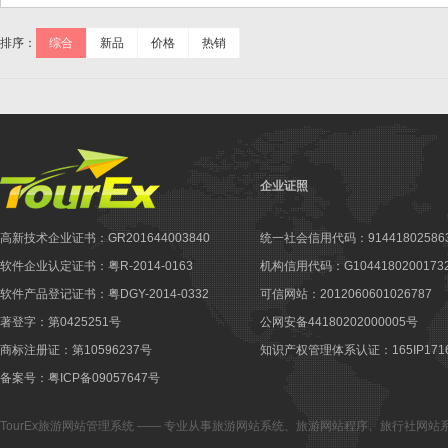
排序：
综合
新品
价格
热销
企业证照
高新技术企业证书：GR201644003840
统一社会信用代码：914418025863
软件企业认定证书：粤R-2014-0163
机构信用代码：G10441802001732
软件产品登记证书：粤DGY-2014-0332
可信网站：2012060601026787
著登字：第0425251号
公网安备44180202000005号
商标注册证：第10596237号
知识产权管理体系认证：165IP1716
备案号：粤ICP备09057647号
TourEx旅游网站管理系统
—— 专业从事
旅游网站系统
、
旅游网站程序
、
旅行社网站