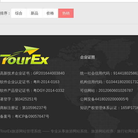
排序：
综合
新品
价格
热销
企业证照
高新技术企业证书：GR201644003840
统一社会信用代码：914418025863
软件企业认定证书：粤R-2014-0163
机构信用代码：G10441802001732
软件产品登记证书：粤DGY-2014-0332
可信网站：2012060601026787
著登字：第0425251号
公网安备44180202000005号
商标注册证：第10596237号
知识产权管理体系认证：165IP1716
备案号：粤ICP备09057647号
TourEx旅游网站管理系统
—— 专业从事
旅游网站系统
、
旅游网站程序
、
旅行社网站