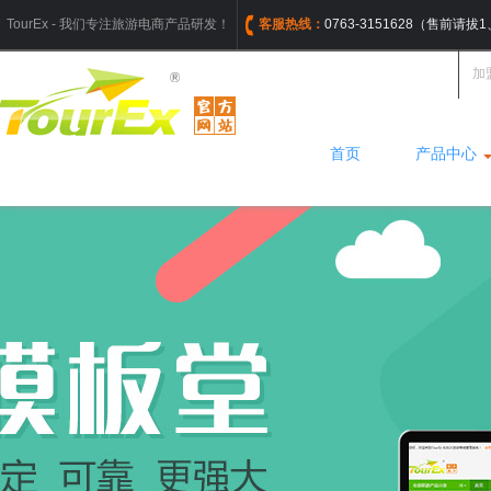
TourEx - 我们专注旅游电商产品研发！
客服热线：
0763-3151628（售前请
加
首页
产品中心