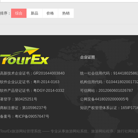
排序：
综合
新品
价格
热销
企业证照
高新技术企业证书：GR201644003840
统一社会信用代码：914418025863
软件企业认定证书：粤R-2014-0163
机构信用代码：G10441802001732
软件产品登记证书：粤DGY-2014-0332
可信网站：2012060601026787
著登字：第0425251号
公网安备44180202000005号
商标注册证：第10596237号
知识产权管理体系认证：165IP1716
备案号：粤ICP备09057647号
TourEx旅游网站管理系统
—— 专业从事
旅游网站系统
、
旅游网站程序
、
旅行社网站