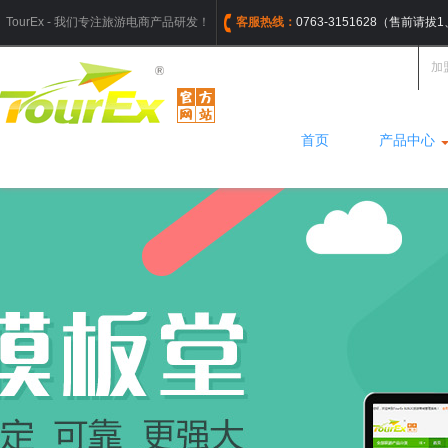
TourEx - 我们专注旅游电商产品研发！
客服热线：
0763-3151628（售前请
加
首页
产品中心