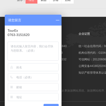
排序：
综合
新品
价格
热销
请您留言
TourEx
企业证照
0763-3151620
高新技术企业证书：GR201644003840
统一社会信用代码：9144
软件企业认定证书：粤R-2014-0163
机构信用代码：G10441
软件产品登记证书：粤DGY-2014-0332
可信网站：201206060
著登字：第0425251号
公网安备441802020
商标注册证：第10596237号
知识产权管理体系认证：1
备案号：粤ICP备09057647号
TourEx旅游网站管理系统
—— 专业从事
旅游网站系统
、
旅游网站程序