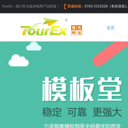
TourEx - 我们专注旅游电商产品研发！
客服热线：
0763-3151628（售前请
首页