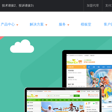
拔1、技术请拔2、投诉请拔3）
加盟代理
支付
产品中心
解决方案
服务
模板堂
客户