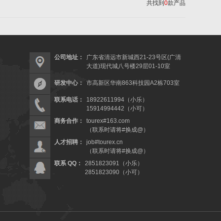
共找到
0
款产品
公司地址：
广东省清远市新城西21-23号区(广清
大道)现代城八号楼29层01-10室
研发中心：
市高新区华南863科技园A2栋703室
联系电话：
18922611994（小乐）
15914994442（小可）
商务合作：
tourex#163.com
（联系时请将#换成@）
人才招聘：
job#tourex.cn
（联系时请将#换成@）
联系 QQ：
2851823091（小乐）
2851823090（小可）