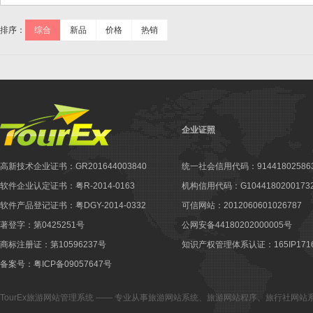
排序：
综合
新品
价格
热销
企业证照
高新技术企业证书：GR201644003840
统一社会信用代码：914418025863
软件企业认定证书：粤R-2014-0163
机构信用代码：G10441802001732
软件产品登记证书：粤DGY-2014-0332
可信网站：2012060601026787
著登字：第0425251号
公网安备44180202000005号
商标注册证：第10596237号
知识产权管理体系认证：165IP1716
备案号：粤ICP备09057647号
TourEx旅游网站管理系统
—— 专业从事
旅游网站系统
、
旅游网站程序
、
旅行社网站