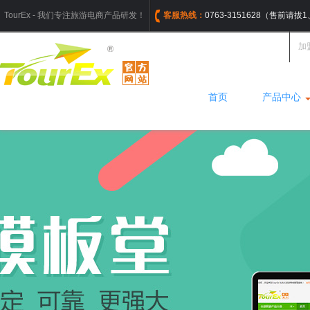
TourEx - 我们专注旅游电商产品研发！
客服热线：
0763-3151628（售前请
加
首页
产品中心