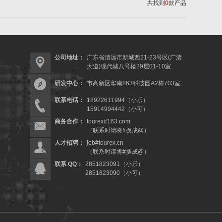
共找到
0
款产品
公司地址：
广东省清远市新城西21-23号区(广清
大道)现代城八号楼29层01-10室
研发中心：
市高新区华南863科技园A2栋703室
联系电话：
18922611994（小乐）
15914994442（小可）
商务合作：
tourex#163.com
（联系时请将#换成@）
人才招聘：
job#tourex.cn
（联系时请将#换成@）
联系 QQ：
2851823091（小乐）
2851823090（小可）