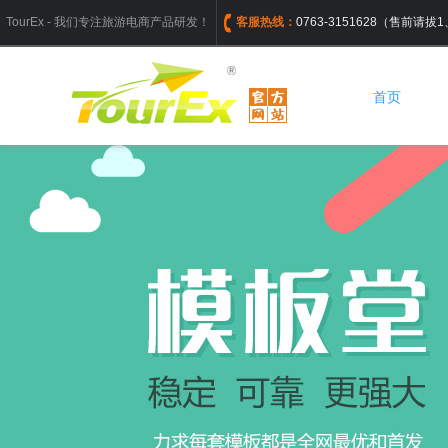
TourEx - 我们专注旅游电商产品研发！
客服热线：
0763-3151628（售前请
首页