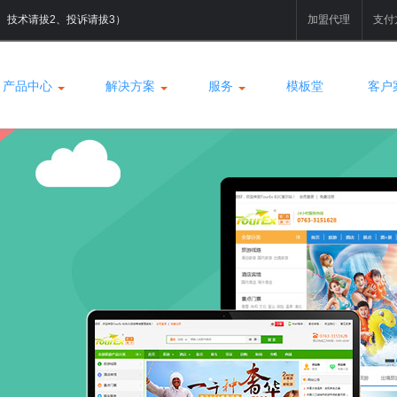
拔1、技术请拔2、投诉请拔3）
加盟代理
支付
产品中心
解决方案
服务
模板堂
客户