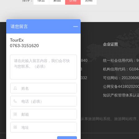
排序：
综合
新品
价格
热销
请您留言
TourEx
企业证照
0763-3151620
高新技术企业证书：GR201644003840
统一社会信用代码：9144
软件企业认定证书：粤R-2014-0163
机构信用代码：G10441
软件产品登记证书：粤DGY-2014-0332
可信网站：201206060
著登字：第0425251号
公网安备441802020
商标注册证：第10596237号
知识产权管理体系认证：1
备案号：粤ICP备09057647号
TourEx旅游网站管理系统
—— 专业从事
旅游网站系统
、
旅游网站程序