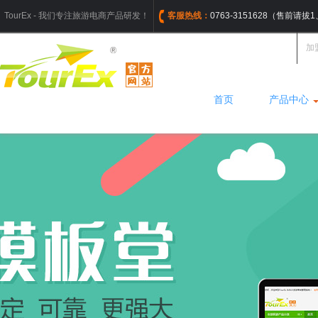
TourEx - 我们专注旅游电商产品研发！
客服热线：
0763-3151628（售前请
加
首页
产品中心