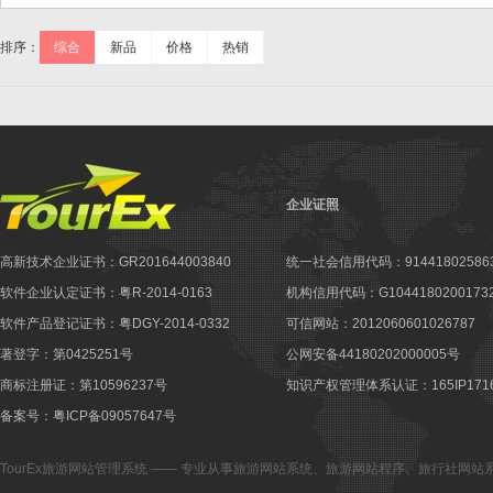
排序：
综合
新品
价格
热销
企业证照
高新技术企业证书：GR201644003840
统一社会信用代码：914418025863
软件企业认定证书：粤R-2014-0163
机构信用代码：G10441802001732
软件产品登记证书：粤DGY-2014-0332
可信网站：2012060601026787
著登字：第0425251号
公网安备44180202000005号
商标注册证：第10596237号
知识产权管理体系认证：165IP1716
备案号：粤ICP备09057647号
TourEx旅游网站管理系统
—— 专业从事
旅游网站系统
、
旅游网站程序
、
旅行社网站