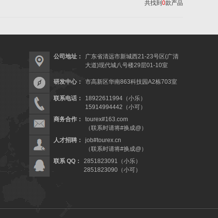
共找到
0
款产品
公司地址：
广东省清远市新城西21-23号区(广清
大道)现代城八号楼29层01-10室
研发中心：
市高新区华南863科技园A2栋703室
联系电话：
18922611994（小乐）
15914994442（小可）
商务合作：
tourex#163.com
（联系时请将#换成@）
人才招聘：
job#tourex.cn
（联系时请将#换成@）
联系 QQ：
2851823091（小乐）
2851823090（小可）