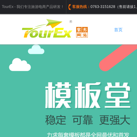
TourEx - 我们专注旅游电商产品研发！
客服热线：
0763-3151628（售前请
首页