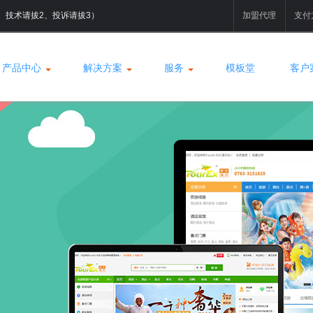
拔1、技术请拔2、投诉请拔3）
加盟代理
支付
产品中心
解决方案
服务
模板堂
客户