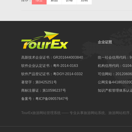
排序：
综合
新品
价格
热销
企业证照
高新技术企业证书：GR201644003840
统一社会信用代码：9144
软件企业认定证书：粤R-2014-0163
机构信用代码：G10441
软件产品登记证书：粤DGY-2014-0332
可信网站：201206060
著登字：第0425251号
公网安备441802020
商标注册证：第10596237号
知识产权管理体系认证：1
备案号：粤ICP备09057647号
TourEx旅游网站管理系统
—— 专业从事
旅游网站系统
、
旅游网站程序