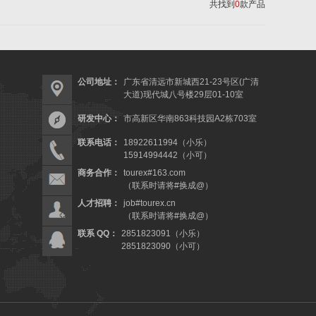
共找到
0
款产品
公司地址：
广东省清远市新城西21-23号区(广清
大道)现代城八号楼29层01-10室
研发中心：
市高新区华南863科技园A2栋703室
联系电话：
18922611994（小乐）
15914994442（小可）
商务合作：
tourex#163.com
（联系时请将#换成@）
人才招聘：
job#tourex.cn
（联系时请将#换成@）
联系 QQ：
2851823091（小乐）
2851823090（小可）