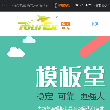
TourEx - 我们专注旅游电商产品研发！
客服热线：
0763-3151628（售前请
首页