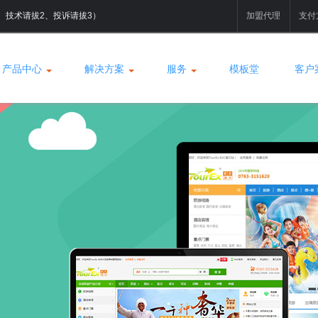
拔1、技术请拔2、投诉请拔3）
加盟代理
支付
产品中心
解决方案
服务
模板堂
客户