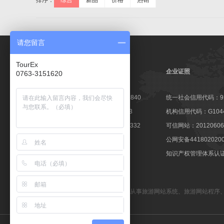
排序：
综合
新品
价格
热销
请您留言
TourEx
企业证照
0763-3151620
高新技术企业证书：GR201644003840
统一社会信用代码：9144
软件企业认定证书：粤R-2014-0163
机构信用代码：G10441
软件产品登记证书：粤DGY-2014-0332
可信网站：201206060
著登字：第0425251号
公网安备441802020
商标注册证：第10596237号
知识产权管理体系认证：1
备案号：粤ICP备09057647号
TourEx旅游网站管理系统
—— 专业从事
旅游网站系统
、
旅游网站程序