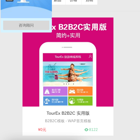
排序：
综合
新品
价格
热销
咨询顾问
TourEx B2B2C 实用版
B2B2C模板 - WAP首页模板
编号：1
¥0元
8122