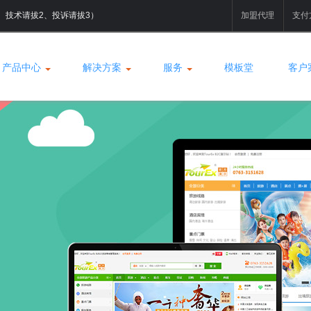
拔1、技术请拔2、投诉请拔3）
加盟代理
支付
产品中心
解决方案
服务
模板堂
客户