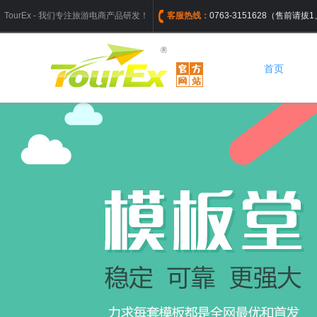
TourEx - 我们专注旅游电商产品研发！
客服热线：
0763-3151628（售前请
首页