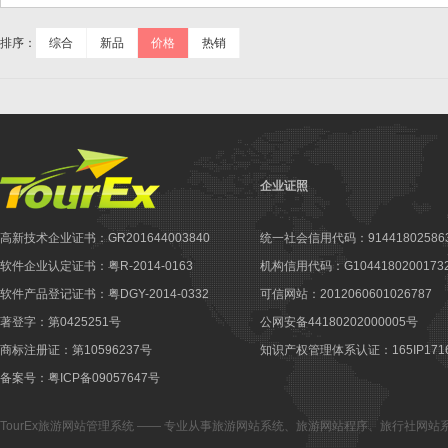
排序：
综合
新品
价格
热销
企业证照
高新技术企业证书：GR201644003840
统一社会信用代码：914418025863
软件企业认定证书：粤R-2014-0163
机构信用代码：G10441802001732
软件产品登记证书：粤DGY-2014-0332
可信网站：2012060601026787
著登字：第0425251号
公网安备44180202000005号
商标注册证：第10596237号
知识产权管理体系认证：165IP1716
备案号：粤ICP备09057647号
TourEx旅游网站管理系统
—— 专业从事
旅游网站系统
、
旅游网站程序
、
旅行社网站