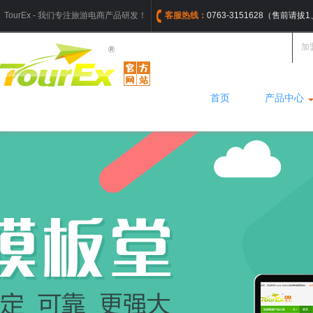
TourEx - 我们专注旅游电商产品研发！
客服热线：
0763-3151628（售前请
加
首页
产品中心