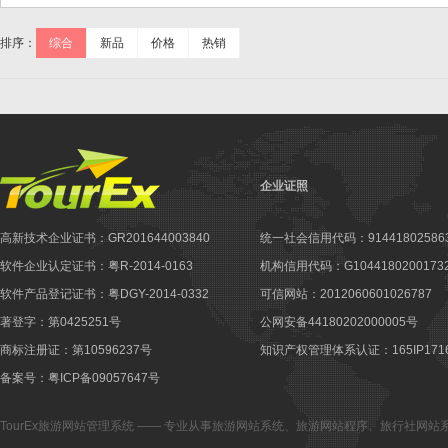
排序：
综合
新品
价格
热销
企业证照
高新技术企业证书：GR201644003840
统一社会信用代码：914418025863
软件企业认定证书：粤R-2014-0163
机构信用代码：G10441802001732
软件产品登记证书：粤DGY-2014-0332
可信网站：2012060601026787
著登字：第0425251号
公网安备44180202000005号
商标注册证：第10596237号
知识产权管理体系认证：165IP1716
备案号：粤ICP备09057647号
TourEx旅游网站管理系统
—— 专业从事
旅游网站系统
、
旅游网站程序
、
旅行社网站