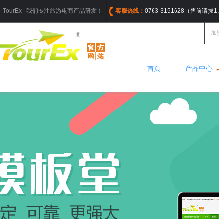
TourEx - 我们专注旅游电商产品研发！
客服热线：
0763-3151628（售前请
加
首页
产品中心