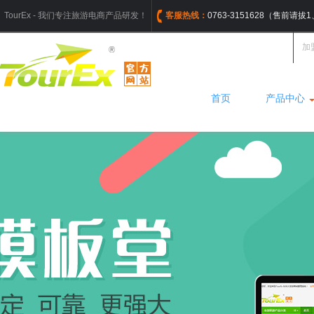
TourEx - 我们专注旅游电商产品研发！
客服热线：
0763-3151628（售前请
加
首页
产品中心