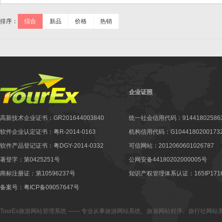
排序：
综合
新品
价格
热销
企业证照
高新技术企业证书：GR201644003840
统一社会信用代码：914418025863
软件企业认定证书：粤R-2014-0163
机构信用代码：G10441802001732
软件产品登记证书：粤DGY-2014-0332
可信网站：2012060601026787
著登字：第0425251号
公网安备44180202000005号
商标注册证：第10596237号
知识产权管理体系认证：165IP1716
备案号：粤ICP备09057647号
TourEx旅游网站管理系统
—— 专业从事
旅游网站系统
、
旅游网站程序
、
旅行社网站