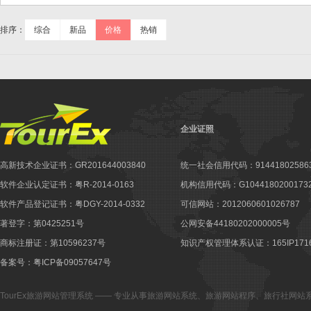
排序：
综合
新品
价格
热销
企业证照
高新技术企业证书：GR201644003840
统一社会信用代码：914418025863
软件企业认定证书：粤R-2014-0163
机构信用代码：G10441802001732
软件产品登记证书：粤DGY-2014-0332
可信网站：2012060601026787
著登字：第0425251号
公网安备44180202000005号
商标注册证：第10596237号
知识产权管理体系认证：165IP1716
备案号：粤ICP备09057647号
TourEx旅游网站管理系统
—— 专业从事
旅游网站系统
、
旅游网站程序
、
旅行社网站