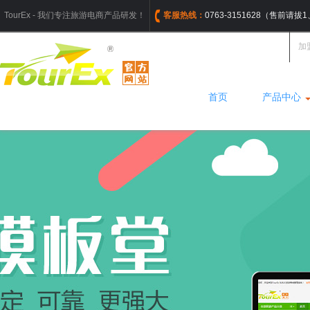
TourEx - 我们专注旅游电商产品研发！
客服热线：
0763-3151628（售前请
加
首页
产品中心