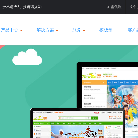
拔1、技术请拔2、投诉请拔3）
加盟代理
支付
产品中心
解决方案
服务
模板堂
客户