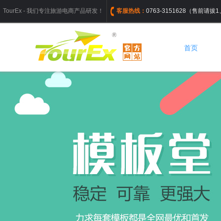
TourEx - 我们专注旅游电商产品研发！
客服热线：
0763-3151628（售前请
首页