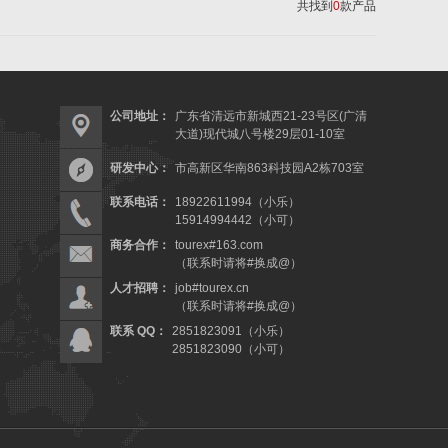
共找到
0
款产品
公司地址：
广东省清远市新城西21-23号区(广清
大道)现代城八号楼29层01-10室
研发中心：
市高新区华南863科技园A2栋703室
联系电话：
18922611994（小乐）
15914994442（小可）
商务合作：
tourex#163.com
（联系时请将#换成@）
人才招聘：
job#tourex.cn
（联系时请将#换成@）
联系 QQ：
2851823091（小乐）
2851823090（小可）