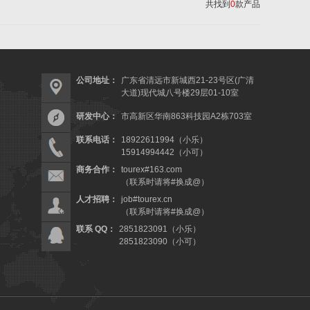
共找到
0
款产品
公司地址：
广东省清远市新城西21-23号区(广清
大道)现代城八号楼29层01-10室
研发中心：
市高新区华南863科技园A2栋703室
联系电话：
18922611994（小乐）
15914994442（小可）
商务合作：
tourex#163.com
（联系时请将#换成@）
人才招聘：
job#tourex.cn
（联系时请将#换成@）
联系 QQ：
2851823091（小乐）
2851823090（小可）