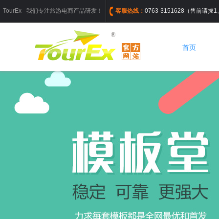
TourEx - 我们专注旅游电商产品研发！
客服热线：
0763-3151628（售前请
首页