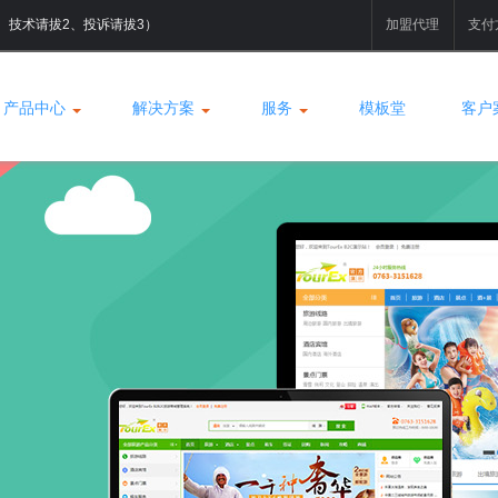
拔1、技术请拔2、投诉请拔3）
加盟代理
支付
产品中心
解决方案
服务
模板堂
客户