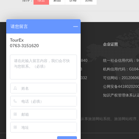
排序：
综合
新品
价格
热销
请您留言
TourEx
企业证照
0763-3151620
高新技术企业证书：GR201644003840
统一社会信用代码：9144
软件企业认定证书：粤R-2014-0163
机构信用代码：G10441
软件产品登记证书：粤DGY-2014-0332
可信网站：201206060
著登字：第0425251号
公网安备441802020
商标注册证：第10596237号
知识产权管理体系认证：1
备案号：粤ICP备09057647号
TourEx旅游网站管理系统
—— 专业从事
旅游网站系统
、
旅游网站程序