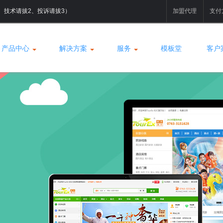
拔1、技术请拔2、投诉请拔3）
加盟代理
支付
产品中心
解决方案
服务
模板堂
客户