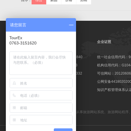
排序：
综合
新品
价格
热销
请您留言
TourEx
企业证照
0763-3151620
高新技术企业证书：GR201644003840
统一社会信用代码：9144
软件企业认定证书：粤R-2014-0163
机构信用代码：G10441
软件产品登记证书：粤DGY-2014-0332
可信网站：201206060
著登字：第0425251号
公网安备441802020
商标注册证：第10596237号
知识产权管理体系认证：1
备案号：粤ICP备09057647号
TourEx旅游网站管理系统
—— 专业从事
旅游网站系统
、
旅游网站程序