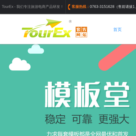
TourEx - 我们专注旅游电商产品研发！
客服热线：
0763-3151628（售前请
首页