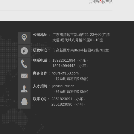
共找到
0
款产品
公司地址：
广东省清远市新城西21-23号区(广清
大道)现代城八号楼29层01-10室
研发中心：
市高新区华南863科技园A2栋703室
联系电话：
18922611994（小乐）
15914994442（小可）
商务合作：
tourex#163.com
（联系时请将#换成@）
人才招聘：
job#tourex.cn
（联系时请将#换成@）
联系 QQ：
2851823091（小乐）
2851823090（小可）