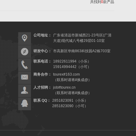
共找到
0
款产品
公司地址：
广东省清远市新城西21-23号区(广清
大道)现代城八号楼29层01-10室
研发中心：
市高新区华南863科技园A2栋703室
联系电话：
18922611994（小乐）
15914994442（小可）
商务合作：
tourex#163.com
（联系时请将#换成@）
人才招聘：
job#tourex.cn
（联系时请将#换成@）
联系 QQ：
2851823091（小乐）
2851823090（小可）