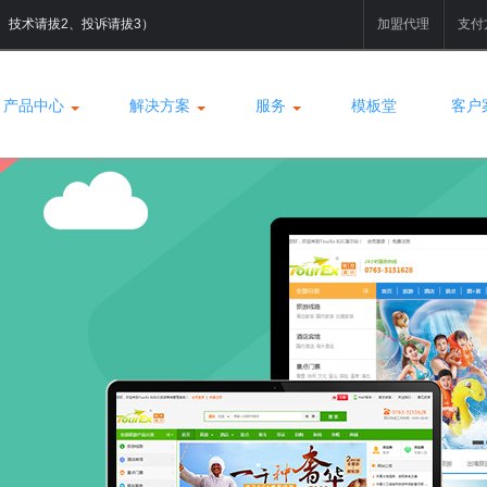
拔1、技术请拔2、投诉请拔3）
加盟代理
支付
产品中心
解决方案
服务
模板堂
客户