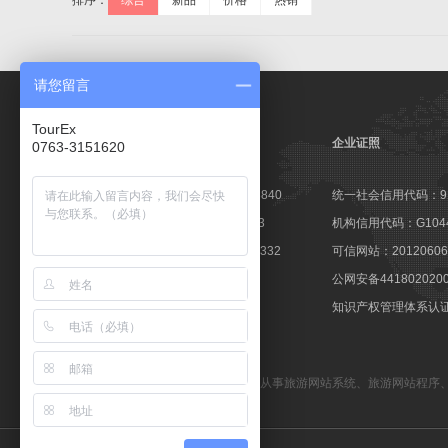
排序：
综合
新品
价格
热销
请您留言
TourEx
企业证照
0763-3151620
高新技术企业证书：GR201644003840
统一社会信用代码：9144
软件企业认定证书：粤R-2014-0163
机构信用代码：G10441
软件产品登记证书：粤DGY-2014-0332
可信网站：201206060
著登字：第0425251号
公网安备441802020
商标注册证：第10596237号
知识产权管理体系认证：1
备案号：粤ICP备09057647号
TourEx旅游网站管理系统
—— 专业从事
旅游网站系统
、
旅游网站程序