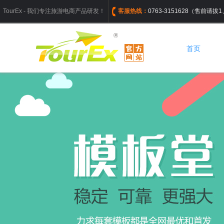
TourEx - 我们专注旅游电商产品研发！
客服热线：
0763-3151628（售前请
首页