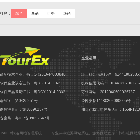
排序：
综合
新品
价格
热销
企业证照
高新技术企业证书：GR201644003840
统一社会信用代码：914418025863
软件企业认定证书：粤R-2014-0163
机构信用代码：G10441802001732
软件产品登记证书：粤DGY-2014-0332
可信网站：2012060601026787
著登字：第0425251号
公网安备44180202000005号
商标注册证：第10596237号
知识产权管理体系认证：165IP1716
备案号：粤ICP备09057647号
TourEx旅游网站管理系统
—— 专业从事
旅游网站系统
、
旅游网站程序
、
旅行社网站