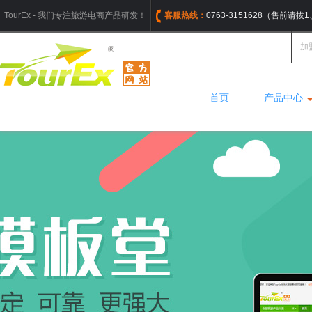
TourEx - 我们专注旅游电商产品研发！
客服热线：
0763-3151628（售前请
加
首页
产品中心