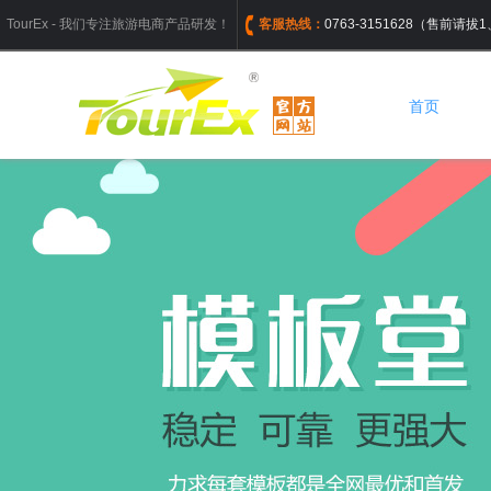
TourEx - 我们专注旅游电商产品研发！
客服热线：
0763-3151628（售前请
首页