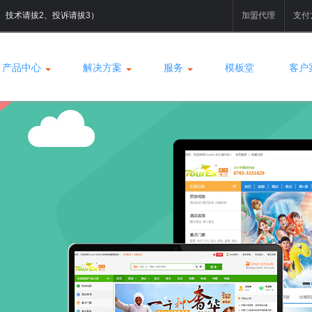
拔1、技术请拔2、投诉请拔3）
加盟代理
支付
产品中心
解决方案
服务
模板堂
客户