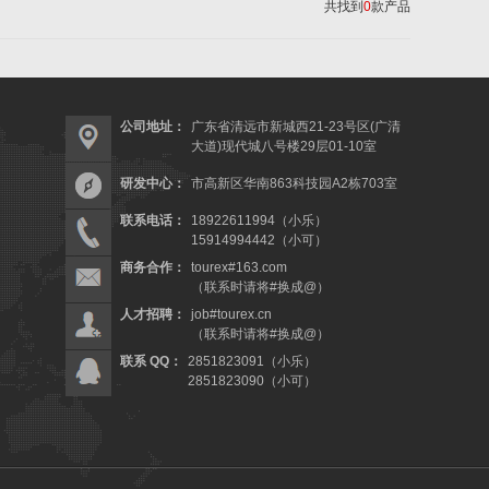
共找到
0
款产品
公司地址：
广东省清远市新城西21-23号区(广清
大道)现代城八号楼29层01-10室
研发中心：
市高新区华南863科技园A2栋703室
联系电话：
18922611994（小乐）
15914994442（小可）
商务合作：
tourex#163.com
（联系时请将#换成@）
人才招聘：
job#tourex.cn
（联系时请将#换成@）
联系 QQ：
2851823091（小乐）
2851823090（小可）