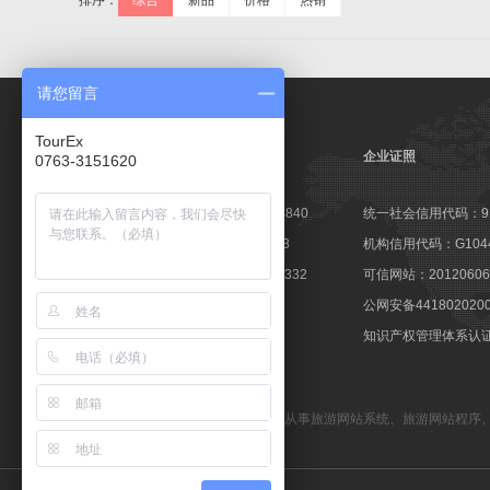
排序：
综合
新品
价格
热销
请您留言
TourEx
企业证照
0763-3151620
高新技术企业证书：GR201644003840
统一社会信用代码：9144
软件企业认定证书：粤R-2014-0163
机构信用代码：G10441
软件产品登记证书：粤DGY-2014-0332
可信网站：201206060
著登字：第0425251号
公网安备441802020
商标注册证：第10596237号
知识产权管理体系认证：1
备案号：粤ICP备09057647号
TourEx旅游网站管理系统
—— 专业从事
旅游网站系统
、
旅游网站程序