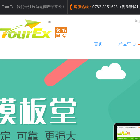
TourEx - 我们专注旅游电商产品研发！
客服热线：
0763-3151628（售前请
加
首页
产品中心