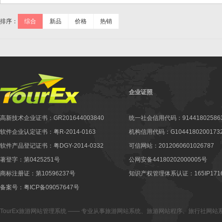
排序：
综合
新品
价格
热销
企业证照
高新技术企业证书：GR201644003840
统一社会信用代码：914418025863
软件企业认定证书：粤R-2014-0163
机构信用代码：G10441802001732
软件产品登记证书：粤DGY-2014-0332
可信网站：2012060601026787
著登字：第0425251号
公网安备44180202000005号
商标注册证：第10596237号
知识产权管理体系认证：165IP1716
备案号：粤ICP备09057647号
TourEx旅游网站管理系统
—— 专业从事
旅游网站系统
、
旅游网站程序
、
旅行社网站