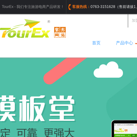
TourEx - 我们专注旅游电商产品研发！
客服热线：
0763-3151628（售前请
加
首页
产品中心