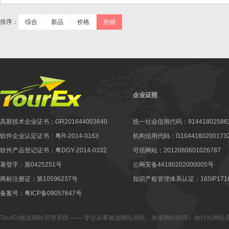
排序：
综合
新品
价格
热销
企业证照
高新技术企业证书：GR201644003840
统一社会信用代码：914418025863
软件企业认定证书：粤R-2014-0163
机构信用代码：G10441802001732
软件产品登记证书：粤DGY-2014-0332
可信网站：2012060601026787
著登字：第0425251号
公网安备44180202000005号
商标注册证：第10596237号
知识产权管理体系认证：165IP1716
备案号：粤ICP备09057647号
TourEx旅游网站管理系统
—— 专业从事
旅游网站系统
、
旅游网站程序
、
旅行社网站