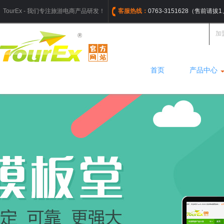
TourEx - 我们专注旅游电商产品研发！
客服热线：
0763-3151628（售前请
加
首页
产品中心