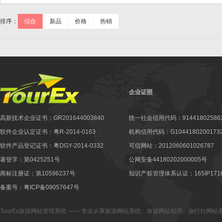
排序：
综合
新品
价格
热销
企业证照
高新技术企业证书：GR201644003840
统一社会信用代码：914418025863
软件企业认定证书：粤R-2014-0163
机构信用代码：G10441802001732
软件产品登记证书：粤DGY-2014-0332
可信网站：2012060601026787
著登字：第0425251号
公网安备44180202000005号
商标注册证：第10596237号
知识产权管理体系认证：165IP1716
备案号：粤ICP备09057647号
TourEx旅游网站管理系统
—— 专业从事
旅游网站系统
、
旅游网站程序
、
旅行社网站