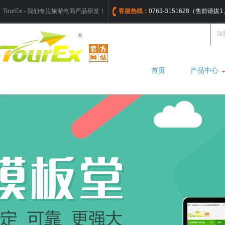
TourEx - 我们专注旅游电商产品研发！
客服热线：
0763-3151628（售前请
加
首页
产品中心