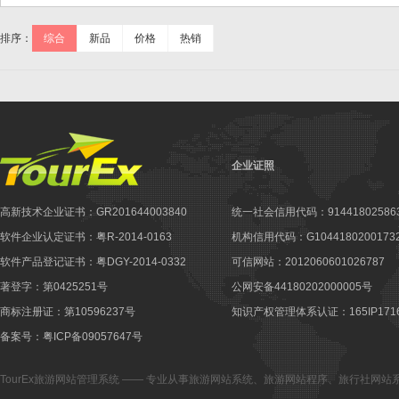
排序：
综合
新品
价格
热销
企业证照
高新技术企业证书：GR201644003840
统一社会信用代码：914418025863
软件企业认定证书：粤R-2014-0163
机构信用代码：G10441802001732
软件产品登记证书：粤DGY-2014-0332
可信网站：2012060601026787
著登字：第0425251号
公网安备44180202000005号
商标注册证：第10596237号
知识产权管理体系认证：165IP1716
备案号：粤ICP备09057647号
TourEx旅游网站管理系统
—— 专业从事
旅游网站系统
、
旅游网站程序
、
旅行社网站