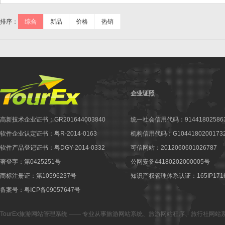
排序：
综合
新品
价格
热销
企业证照
高新技术企业证书：GR201644003840
统一社会信用代码：914418025863
软件企业认定证书：粤R-2014-0163
机构信用代码：G10441802001732
软件产品登记证书：粤DGY-2014-0332
可信网站：2012060601026787
著登字：第0425251号
公网安备44180202000005号
商标注册证：第10596237号
知识产权管理体系认证：165IP1716
备案号：粤ICP备09057647号
TourEx旅游网站管理系统
—— 专业从事
旅游网站系统
、
旅游网站程序
、
旅行社网站