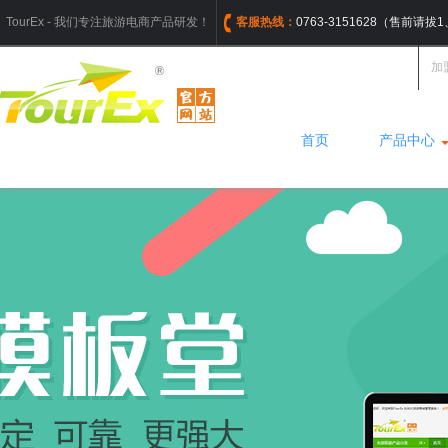
TourEx - 我们专注旅游电商产品研发！
客服热线：
0763-3151628（售前请
加
首页
产品中心