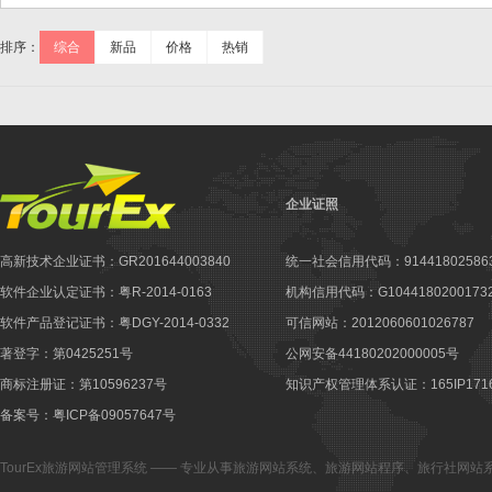
排序：
综合
新品
价格
热销
企业证照
高新技术企业证书：GR201644003840
统一社会信用代码：914418025863
软件企业认定证书：粤R-2014-0163
机构信用代码：G10441802001732
软件产品登记证书：粤DGY-2014-0332
可信网站：2012060601026787
著登字：第0425251号
公网安备44180202000005号
商标注册证：第10596237号
知识产权管理体系认证：165IP1716
备案号：粤ICP备09057647号
TourEx旅游网站管理系统
—— 专业从事
旅游网站系统
、
旅游网站程序
、
旅行社网站