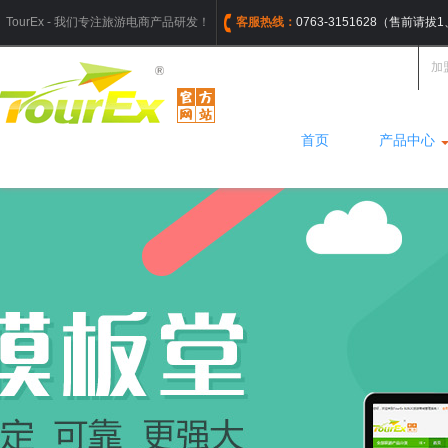
TourEx - 我们专注旅游电商产品研发！
客服热线：
0763-3151628（售前请
加
首页
产品中心