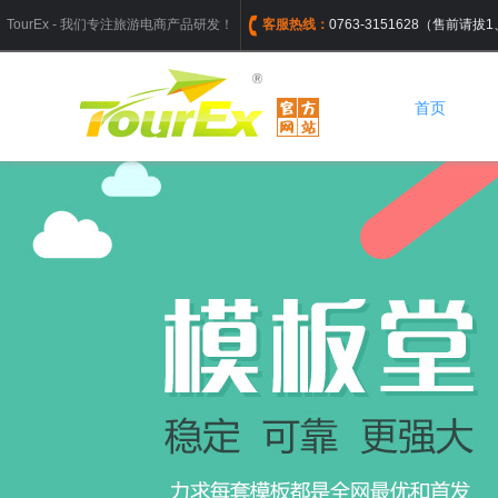
TourEx - 我们专注旅游电商产品研发！
客服热线：
0763-3151628（售前请
首页