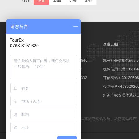
排序：
综合
新品
价格
热销
请您留言
TourEx
企业证照
0763-3151620
高新技术企业证书：GR201644003840
统一社会信用代码：9144
软件企业认定证书：粤R-2014-0163
机构信用代码：G10441
软件产品登记证书：粤DGY-2014-0332
可信网站：201206060
著登字：第0425251号
公网安备441802020
商标注册证：第10596237号
知识产权管理体系认证：1
备案号：粤ICP备09057647号
TourEx旅游网站管理系统
—— 专业从事
旅游网站系统
、
旅游网站程序