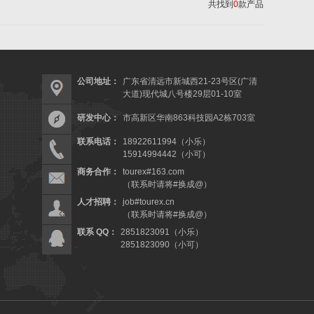
共找到
0
款产品
公司地址：
广东省清远市新城西21-23号区(广清
大道)现代城八号楼29层01-10室
研发中心：
市高新区华南863科技园A2栋703室
联系电话：
18922611994（小乐）
15914994442（小可）
商务合作：
tourex#163.com
（联系时请将#换成@）
人才招聘：
job#tourex.cn
（联系时请将#换成@）
联系 QQ：
2851823091（小乐）
2851823090（小可）