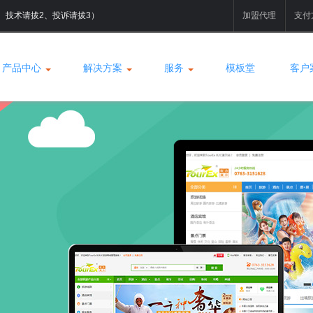
拔1、技术请拔2、投诉请拔3）
加盟代理
支付
产品中心
解决方案
服务
模板堂
客户