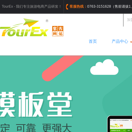
TourEx - 我们专注旅游电商产品研发！
客服热线：
0763-3151628（售前请
加
首页
产品中心