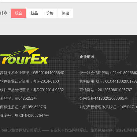
排序：
综合
新品
价格
热销
企业证照
高新技术企业证书：GR201644003840
统一社会信用代码：914418025863
软件企业认定证书：粤R-2014-0163
机构信用代码：G10441802001732
软件产品登记证书：粤DGY-2014-0332
可信网站：2012060601026787
著登字：第0425251号
公网安备44180202000005号
商标注册证：第10596237号
知识产权管理体系认证：165IP1716
备案号：粤ICP备09057647号
TourEx旅游网站管理系统
—— 专业从事
旅游网站系统
、
旅游网站程序
、
旅行社网站