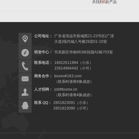
共找到
0
款产品
公司地址：
广东省清远市新城西21-23号区(广清
大道)现代城八号楼29层01-10室
研发中心：
市高新区华南863科技园A2栋703室
联系电话：
18922611994（小乐）
15914994442（小可）
商务合作：
tourex#163.com
（联系时请将#换成@）
人才招聘：
job#tourex.cn
（联系时请将#换成@）
联系 QQ：
2851823091（小乐）
2851823090（小可）