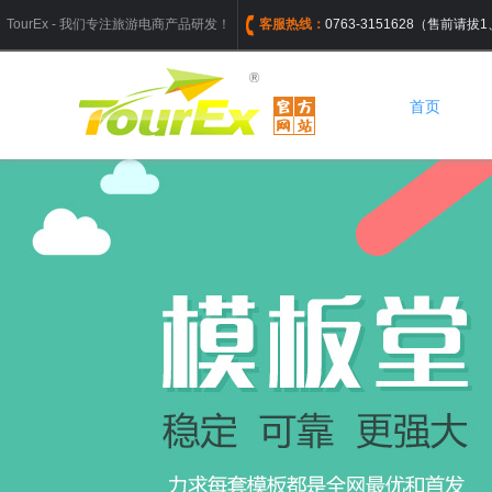
TourEx - 我们专注旅游电商产品研发！
客服热线：
0763-3151628（售前请
首页