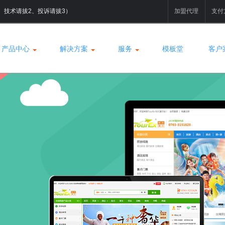
拔1、技术请拔2、投诉请拔3）
加盟代理
支付
产品中心
解决方案
服务
模板堂
客户