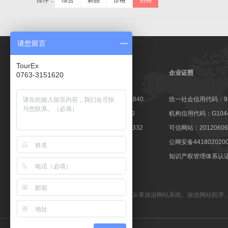
排序：
综合
新品
价格
热销
请您留言
TourEx
企业证照
0763-3151620
高新技术企业证书：GR201644003840
统一社会信用代码：9144
软件企业认定证书：粤R-2014-0163
机构信用代码：G10441
软件产品登记证书：粤DGY-2014-0332
可信网站：201206060
著登字：第0425251号
公网安备441802020
商标注册证：第10596237号
知识产权管理体系认证：1
备案号：粤ICP备09057647号
TourEx旅游网站管理系统
—— 专业从事
旅游网站系统
、
旅游网站程序